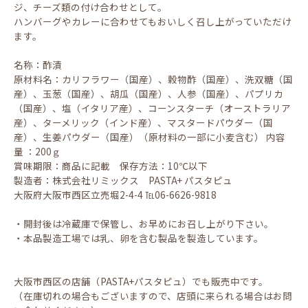
ジ、チーズ類の付け合わせとして。
ハンバーグやカレーに合わせてもおいしく召し上がっていただけ
ます。
名称：酢漬
原材料名：カリフラワー（国産）、穀物酢（国産）、洗双糖（国
産）、玉葱（国産）、胡瓜（国産）、人参（国産）、パプリカ
（国産）、塩（イタリア産）、コーンスターチ（オーストラリア
産）、ターメリック（インド産）、マスタードパウダー（国
産）、生姜パウダー（国産）（原材料の一部に小麦含む） 内容
量 ：200ｇ
賞味期限：商品に記載 保存方法：10℃以下
製造者：株式会社リミックス PASTA+ パスタピュ
大阪府大阪市西区立売堀2-4-4 ℡06-6626-9818
・開封後は冷蔵庫で保管し、お早めにお召し上がり下さい。
・本品製造工場では乳、卵を含む製品を製造しています。
大阪市西区の店舗（PASTA+パスタピュ）でも販売中です。
（在庫切れの場合もございますので、店頭に来られる場合はお問