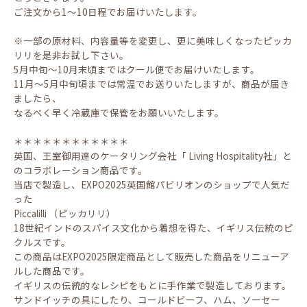
ご注文から1～10日程でお届けいたします。
※一部の原材料、内容量等を変更し、更に美味しくなったピッカ
リリを是非お試し下さい。
5月中旬～10月末頃まではクール便でお届けいたします。
11月～5月中旬頃までは常温でお送りいたしますが、商品が届き
ましたら、
なるべく早く冷蔵庫で保管をお願いいたします。
＊＊＊＊＊＊＊＊＊＊＊＊
英国、王室御用達のケータリング会社「 Living Hospitality社」と
のコラボレーション商品です。
当店で製造し、EXPO2025英国館パビリオンのショップで人気だ
った
Piccalilli （ピッカリリ）
18世紀インドのスパイス文化から着想を得た、イギリス伝統のピ
クルスです。
この商品はEXPO2025限定商品として販売した商品をリニューア
ルした商品です。
イギリスの伝統的なレシピをもとに手作業で製造しております。
サンドイッチの具にしたり、コールドビーフ、ハム、ソーセー