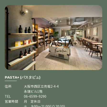
PASTA+ (パスタピュ)
住所
大阪市西区立売堀2-4-4
永瑞ビル1階
TEL
06ｰ6599ｰ9290
営業時間
月 定休日
火 9:00～21:00(LO 20:30)