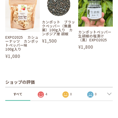
カンポット ブラッ
クペッパー（無農
薬）100g入り カ
カンポットペッパー
ンボジア産 胡椒
生胡椒の塩漬け
EXPO2025 カシュ
（黒）EXPO2025
¥1,500
ーナッツ カンポッ
トペッパー味
¥1,800
100g入り
¥1,080
ショップの評価
すべて
4
0
0