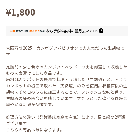
¥1,800
なら
手数料無料の
翌月払いでOK
大阪万博2025 カンボジアパビリオンで大人気だった生胡椒で
す。
完熟前の少し若めのカンポットペッパーの実を厳選して収穫した
ものを塩漬けにした商品です。
原料はカンポットの農園で栽培・収穫した「生胡椒」と、同じく
カンポットの塩田で取れた「天然塩」のみを使用。収穫直後の生
胡椒をその日のうちに加工することで、フレッシュな味と香り、
生胡椒の緑の色合いを残しています。プチっとした弾ける食感と
爽やかな刺激が特徴です。
＿＿＿＿＿＿＿＿＿＿＿＿＿＿＿＿＿＿＿
処理方法の違い（発酵熟成家庭の有無）により、黒と緑の2種類
ございます。
こちらの商品は緑になります。