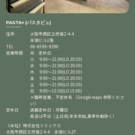
PASTA+ (パスタピュ)
住所
大阪市西区立売堀2-4-4
永瑞ビル1階
TEL
06ｰ6599ｰ9290
営業時間
月 定休日
火 9:00～21:00(LO 20:30)
水 9:00～21:00(LO 20:30)
木 9:00～21:00(LO 20:30)
金 9:00～21:00(LO 20:30)
土 9:00～21:00(LO 20:30)
日 9:00～15:30(LO 15:00)
＊臨時営業、不定休有 （Google maps 参照くださ
い）
定休日
店舗定休日：月曜日
発送は平日（土日祝,年末年始,夏季休暇除く）
《本社》株式会社リミックス
大阪市西区立売堀2-4-4 永瑞ビル2F