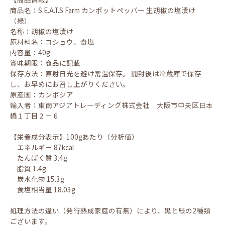
商品名：S.E.A.T.S Farm カンポットペッパー 生胡椒の塩漬け
（緑）
名称：胡椒の塩漬け
原材料名：コショウ、食塩
内容量：40g
賞味期限：商品に記載
保存方法：直射日光を避け常温保存。 開封後は冷蔵庫で保存
し、お早めにお召し上がりください。
原産国：カンボジア
輸入者：東南アジアトレーディング株式会社 大阪市中央区日本
橋１丁目２－６
【栄養成分表示】100gあたり（分析値）
エネルギー 87kcal
たんぱく質 3.4g
脂質 1.4g
炭水化物 15.3g
食塩相当量 18.03g
処理方法の違い（発行熟成家庭の有無）により、黒と緑の2種類
ございます。