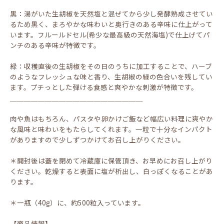
黒：湯がいた生胡椒を天然塩と混ぜてから少し発酵熟成させてい
るため黒く、まろやかな味わいと奥行きのある辛味に仕上がって
います。フルールドセル(希少な最高級の天然海塩)で仕上げてパ
ンチのある辛味が特徴です。
緑：収穫直後の生胡椒をその日のうちに加工することで、ハーブ
のようなフレッシュな味と香り、生胡椒の緑の色合いを残してい
ます。プチっとした弾ける食感と爽やかな刺激が特徴です。
＿＿＿＿＿＿＿＿＿＿＿＿＿＿＿＿＿＿＿
肉や魚はもちろん、パスタや卵かけご飯など幅広い料理に爽やか
な風味と味わいをもたらしてくれます。一粒で十分なインパクト
がありますので少しずつかけてお召し上がりください。
＊開封後は蓋を閉めて冷蔵庫に保管頂き、お早めにお召し上がり
ください。乾燥すると表面に塩が析出し、白っぽくなることがあ
ります。
＊一瓶（40g）に、約500粒入っています。
【商品情報】