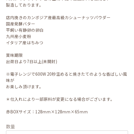
製造しております。
店内挽きのカンボジア産最高級カシューナッツパウダー
国産発酵バター
平飼い有静卵の卵白
九州産小麦粉
イタリア産はちみつ
賞味期限
出荷日より7日以上(未開封)
※電子レンジで600W 20秒温めると焼きたてのような香ばしい風
味が
お楽しみ頂けます。
＊仕入れにより一部原料が変更になる場合がございます。
赤BOXサイズ：128ｍｍ×128ｍｍ×65ｍｍ
数量