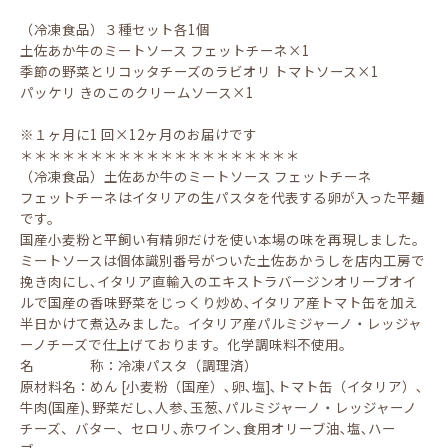
（冷凍食品）３種セット各1個
土佐あか牛のミートソース フェットチーネ×1
季節の野菜とリコッタチーズのラビオリ トマトソース×1
パッケリ きのこのクリームソース×1
※１ヶ月に1 回×12ヶ月のお届けです
＊＊＊＊＊＊＊＊＊＊＊＊＊＊＊＊＊＊＊＊
（冷凍食品）土佐あか牛のミートソース フェットチーネ
フェットチーネはイタリアの生パスタを代表する卵が入った平麺
です。
国産小麦粉と平飼い有精卵だけを使い本場の味を再現しました。
ミートソースは個体識別番号がついた土佐あかうしを店内工房で
挽き肉にし､イタリア直輸入のエキストラバージンオリーブオイ
ルで国産の香味野菜をじっくり炒め､イタリア産トマト缶を加え
半日かけて煮込みました。イタリア産パルミジャーノ・レッジャ
ーノチーズで仕上げております。化学調味料不使用。
名 称：冷凍パスタ（調理済）
原材料名：めん [小麦粉（国産）､卵､塩]､トマト缶（イタリア）､
牛肉(国産)､野菜だし､人参､玉葱､パルミジャーノ・レッジャーノ
チーズ、バター、セロリ､赤ワイン､食用オリーブ油､塩､ハー