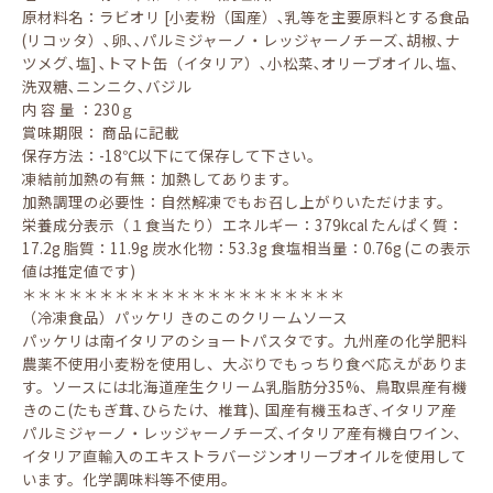
原材料名：ラビオリ [小麦粉（国産）､乳等を主要原料とする食品
(リコッタ）､卵､､パルミジャーノ・レッジャーノチーズ､胡椒､ナ
ツメグ､塩] ､トマト缶（イタリア）､小松菜､オリーブオイル､塩､
洗双糖､ニンニク､バジル
内 容 量 ：230ｇ
賞味期限： 商品に記載
保存方法：-18℃以下にて保存して下さい。
凍結前加熱の有無：加熱してあります。
加熱調理の必要性：自然解凍でもお召し上がりいただけます。
栄養成分表示（１食当たり）エネルギー：379kcal たんぱく質：
17.2g 脂質：11.9g 炭水化物：53.3g 食塩相当量：0.76g (この表示
値は推定値です)
＊＊＊＊＊＊＊＊＊＊＊＊＊＊＊＊＊＊＊＊＊
（冷凍食品）パッケリ きのこのクリームソース
パッケリは南イタリアのショートパスタです。九州産の化学肥料
農薬不使用小麦粉を使用し、大ぶりでもっちり食べ応えがありま
す。ソースには北海道産生クリーム乳脂肪分35%、鳥取県産有機
きのこ(たもぎ茸､ひらたけ、椎茸)､ 国産有機玉ねぎ､イタリア産
パルミジャーノ・レッジャーノチーズ､イタリア産有機白ワイン、
イタリア直輸入のエキストラバージンオリーブオイルを使用して
います。化学調味料等不使用。