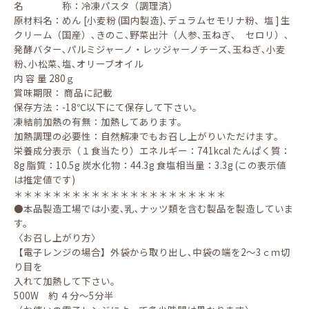
名 称：冷凍パスタ（調理済）
原材料名：めん [小麦粉 (国内製造)､デュラムセモリナ粉、塩 ] 生
クリーム（国産）､きのこ､野菜出汁（人参､玉ねぎ､ セロリ）､
発酵バター､パルミジャーノ・レッジャーノチーズ､玉ねぎ､小麦
粉､小松菜､塩､オリーブオイル
内 容 量 280ｇ
賞味期限： 商品に記載
保存方法：-18℃以下にて保存して下さい。
凍結前加熱の有無：加熱してあります。
加熱調理の必要性：自然解凍でもお召し上がりいただけます。
栄養成分表示（１食当たり）エネルギー：741kcal たんぱく質：
8g 脂質：10.5g 炭水化物：44.3g 食塩相当量：3.3g (この表示値
は推定値です)
＊＊＊＊＊＊＊＊＊＊＊＊＊＊＊＊＊＊＊＊＊＊
●本品製造工場では小麦､乳､ナッツ類を含む製品を製造していま
す。
〈お召し上がり方〉
【電子レンジの場合】外袋から取り出し､中袋の端を2～3ｃｍ切
り目を
入れて加熱して下さい。
500W 約 ４分～5分半