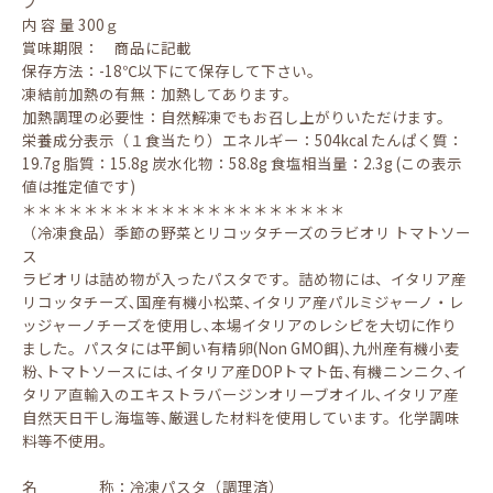
ブ
内 容 量 300ｇ
賞味期限： 商品に記載
保存方法：-18℃以下にて保存して下さい。
凍結前加熱の有無：加熱してあります。
加熱調理の必要性：自然解凍でもお召し上がりいただけます。
栄養成分表示（１食当たり）エネルギー：504kcal たんぱく質：
19.7g 脂質：15.8g 炭水化物：58.8g 食塩相当量：2.3g (この表示
値は推定値です)
＊＊＊＊＊＊＊＊＊＊＊＊＊＊＊＊＊＊＊＊＊
（冷凍食品）季節の野菜とリコッタチーズのラビオリ トマトソー
ス
ラビオリは詰め物が入ったパスタです。詰め物には、イタリア産
リコッタチーズ､国産有機小松菜､イタリア産パルミジャーノ・レ
ッジャーノチーズを使用し､本場イタリアのレシピを大切に作り
ました。パスタには平飼い有精卵(Non GMO餌)､九州産有機小麦
粉､トマトソースには､イタリア産DOPトマト缶､有機ニンニク､イ
タリア直輸入のエキストラバージンオリーブオイル､イタリア産
自然天日干し海塩等､厳選した材料を使用しています。化学調味
料等不使用。
名 称：冷凍パスタ（調理済）